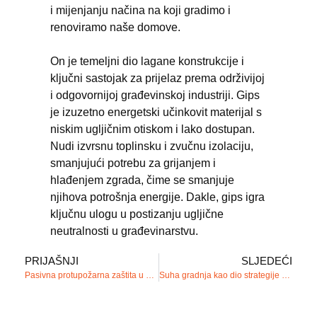
i mijenjanju načina na koji gradimo i
renoviramo naše domove.
On je temeljni dio lagane konstrukcije i
ključni sastojak za prijelaz prema održivijoj
i odgovornijoj građevinskoj industriji. Gips
je izuzetno energetski učinkovit materijal s
niskim ugljičnim otiskom i lako dostupan.
Nudi izvrsnu toplinsku i zvučnu izolaciju,
smanjujući potrebu za grijanjem i
hlađenjem zgrada, čime se smanjuje
njihova potrošnja energije. Dakle, gips igra
ključnu ulogu u postizanju ugljične
neutralnosti u građevinarstvu.
PRIJAŠNJI
SLJEDEĆI
Pasivna protupožarna zaštita u suhoj gradnji
Suha gradnja kao dio strategije za neutralnost ugljičnog dioksida.