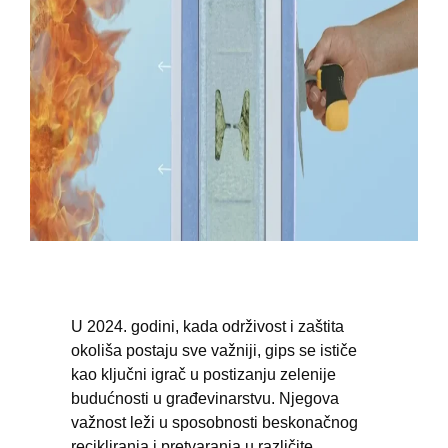
U 2024. godini, kada održivost i zaštita
okoliša postaju sve važniji, gips se ističe
kao ključni igrač u postizanju zelenije
budućnosti u građevinarstvu. Njegova
važnost leži u sposobnosti beskonačnog
recikliranja i pretvaranja u različite