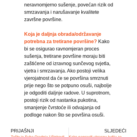
neravnomjerno sušenje, povećan rizik od
smrzavanja i narušavanje kvalitete
završne površine.
Koja je daljnja obrada/održavanje
potrebna za tretirane površine?
Kako
bi se osigurao ravnomjeran proces
sušenja, tretirane površine moraju biti
zaštićene od izravnog sunčevog svjetla,
vjetra i smrzavanja. Ako postoji velika
vjerojatnost da će se površina smrznuti
prije nego što se potpuno osuši, najbolje
je odgoditi daljnje radove. U suprotnom,
postoji rizik od nastanka pukotina,
smanjenje čvrstoće ili odvajanja od
podloge nakon što se površina osuši.
PRIJAŠNJI
SLJEDEĆI
Zašto je Suha Gradnja Učinkovitija u Uštedi Vode?
Kako napraviti ukrasnu kutiju za šipku za zavjese