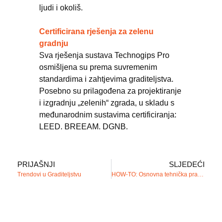
ljudi i okoliš.
Certificirana rješenja za zelenu
gradnju
Sva rješenja sustava Technogips Pro
osmišljena su prema suvremenim
standardima i zahtjevima graditeljstva.
Posebno su prilagođena za projektiranje
i izgradnju „zelenih“ zgrada, u skladu s
međunarodnim sustavima certificiranja:
LEED. BREEAM. DGNB.
PRIJAŠNJI
SLJEDEĆI
Trendovi u Graditeljstvu
HOW-TO: Osnovna tehnička pravila kada se radi sa praškastim gipsanim masama tijekom zime